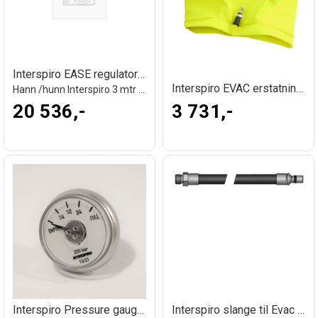
Interspiro EASE regulatorenhet med fløyt
Interspiro EVAC erstatningshette
Hann /hunn Interspiro 3 mtr slange
20 536,-
3 731,-
Interspiro Pressure gauge, 200 Bar
Interspiro slange til Evac hette 1,1 mtr