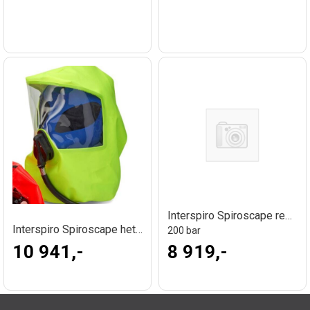
Interspiro Spiroscape regulator enhet
Interspiro Spiroscape hette uten slange
200 bar
10 941,-
8 919,-