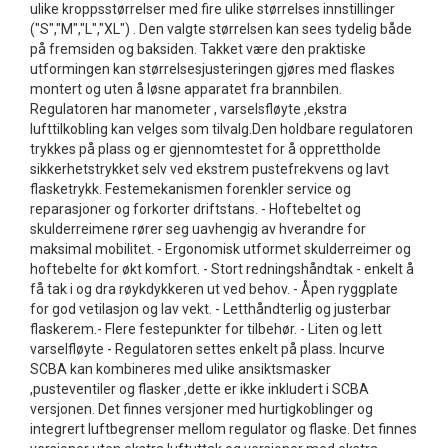
ulike kroppsstørrelser med fire ulike størrelses innstillinger
("S","M","L","XL") . Den valgte størrelsen kan sees tydelig både
på fremsiden og baksiden. Takket være den praktiske
utformingen kan størrelsesjusteringen gjøres med flaskes
montert og uten å løsne apparatet fra brannbilen.
Regulatoren har manometer , varselsfløyte ,ekstra
lufttilkobling kan velges som tilvalg.Den holdbare regulatoren
trykkes på plass og er gjennomtestet for å opprettholde
sikkerhetstrykket selv ved ekstrem pustefrekvens og lavt
flasketrykk. Festemekanismen forenkler service og
reparasjoner og forkorter driftstans. - Hoftebeltet og
skulderreimene rører seg uavhengig av hverandre for
maksimal mobilitet. - Ergonomisk utformet skulderreimer og
hoftebelte for økt komfort. - Stort redningshåndtak - enkelt å
få tak i og dra røykdykkeren ut ved behov. - Åpen ryggplate
for god vetilasjon og lav vekt. - Letthåndterlig og justerbar
flaskerem.- Flere festepunkter for tilbehør. - Liten og lett
varselfløyte - Regulatoren settes enkelt på plass. Incurve
SCBA kan kombineres med ulike ansiktsmasker
,pusteventiler og flasker ,dette er ikke inkludert i SCBA
versjonen. Det finnes versjoner med hurtigkoblinger og
integrert luftbegrenser mellom regulator og flaske. Det finnes